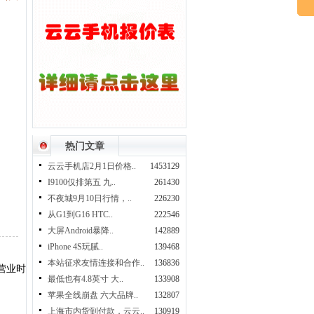
热门文章
云云手机店2月1日价格..
1453129
I9100仅排第五 九..
261430
不夜城9月10日行情，..
226230
从G1到G16 HTC..
222546
大屏Android暴降..
142889
iPhone 4S玩腻..
139468
本站征求友情连接和合作..
136836
营业时
最低也有4.8英寸 大..
133908
苹果全线崩盘 六大品牌..
132807
上海市内货到付款，云云..
130919