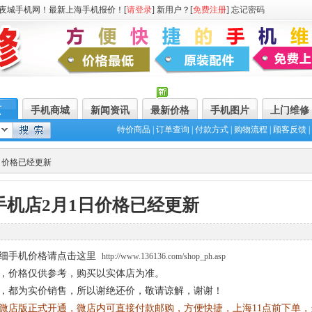
夜城手机网！最新上海手机报价！[
请登录
] 新用户？[
免费注册
]
忘记密码
页
手机商城
新闻资讯
最新价格
手机图片
上门维修
特价商品
|
订单查询
|
付款方式
|
购物流程
|
顾客反馈
|
日价格已经更新
手机店2月1日价格已经更新
详细手机价格请点击这里
http://www.136136.com/shop_ph.asp
新，价格仅供参考，购买以实体店为准。
，都为实价销售，所以谢绝还价，敬请谅解，谢谢！
微店版正式开通，微店内可直接付款邮购，方便快捷，上海11点前下单，