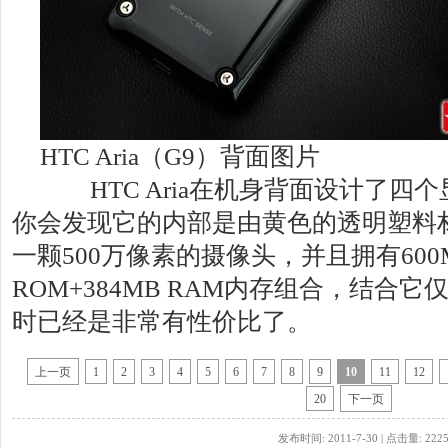
HTC Aria（G9）背面图片
HTC Aria在机身背面设计了四
你会发现它的内部是由黄色的透明塑料
一颗500万像素的摄像头，并且拥有600M
ROM+384MB RAM内存组合，结合它
时已经是非常有性价比了。
上一页
1
2
3
4
5
6
7
8
9
10
11
12
20
下一页
发布时间: 2011-7-30 | 点击量: 222