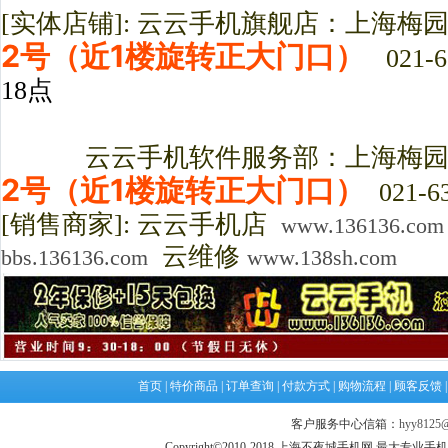
[实体店铺]: 云云手机旗舰店：上海梅
2号（近1楼旋转正大门口）
021-6
18点
云云手机软件服务部：上海梅园路3
2号（近1楼旋转正大门口）
021-63
[销售商家]: 云云手机店
www.136136.com
云维修
bbs.136136.com
www.138sh.com
首页
|
特价商品
|
订单查询
|
付款方式
|
购物流程
|
顾客反馈
客户服务中心信箱：
hyy8125@
Copyright©2010-2018 上海不夜城手机网 最大专