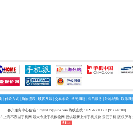
询
|
付款方式
|
购物流程
|
顾客反馈
|
交易条款
|
常见问题
|
售后服务
|
外地邮购
|
联系我
客户服务中心信箱：
hyy8125@sina.com
热线直拨：021-63803303 (9:30-18:00)
010-2018 上海不夜城手机网 最大专业手机购物网 提供最新上海手机报价 云云手机 版权所有 沪I
51La