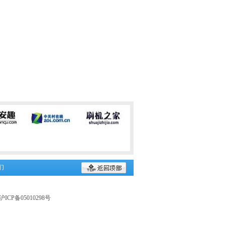
们
CP备05010298号