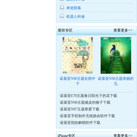
神龙部落
机器人科迪
塞班专区
查看更多>>
诺基亚N96主题在雨中
诺基亚N96主题美丽的
下
孔
·
诺基亚E70主题春日阳光下的花下载
·
诺基亚N96主题顽皮的猴子下载
·
诺基亚N97主题挚爱下载
·
诺基亚手机制作无线路由软件下载
·
诺基亚指纹解锁软件下载
iPhone专区
查看更多>>