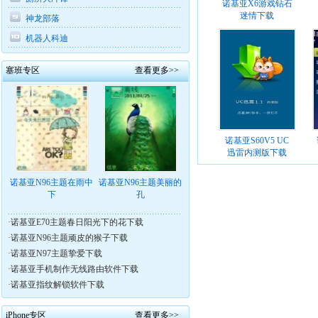
诺基亚X6游戏钻石
迷情下载
神龙部落
机器人科迪
塞班专区
查看更多>>
诺基亚S60V5 UC
迅雷内测版下载
诺基亚N96主题在雨中
诺基亚N96主题美丽的
下
孔
·
诺基亚E70主题春日阳光下的花下载
·
诺基亚N96主题顽皮的猴子下载
·
诺基亚N97主题挚爱下载
·
诺基亚手机制作无线路由软件下载
·
诺基亚指纹解锁软件下载
iPhone专区
查看更多>>