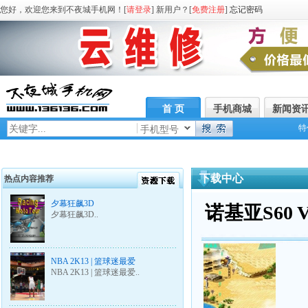
您好，欢迎您来到不夜城手机网！[
请登录
] 新用户？[
免费注册
]
忘记密码
首 页
手机商城
新闻资
特
手机型号
下载中心
热点内容推荐
夕幕狂飙3D
诺基亚S60 
夕幕狂飙3D..
NBA 2K13 | 篮球迷最爱
NBA 2K13 | 篮球迷最爱..