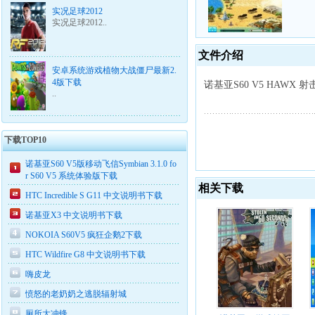
实况足球2012
实况足球2012..
文件介绍
安卓系统游戏植物大战僵尸最新2.
4版下载
诺基亚S60 V5 HAW
..
下载TOP10
诺基亚S60 V5版移动飞信Symbian 3.1.0 fo
r S60 V5 系统体验版下载
相关下载
HTC Incredible S G11 中文说明书下载
诺基亚X3 中文说明书下载
NOKOIA S60V5 疯狂企鹅2下载
HTC Wildfire G8 中文说明书下载
嗨皮龙
愤怒的老奶奶之逃脱辐射城
厕所大冲锋