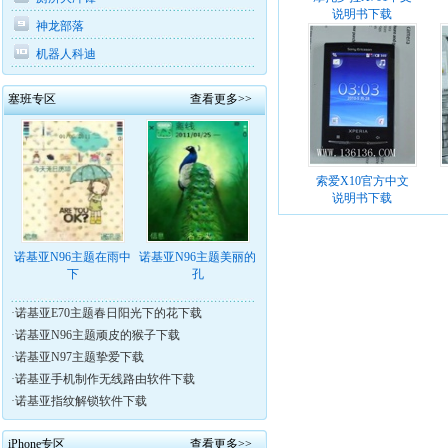
说明书下载
神龙部落
机器人科迪
塞班专区
查看更多>>
索爱X10官方中文
说明书下载
诺基亚N96主题在雨中
诺基亚N96主题美丽的
下
孔
·
诺基亚E70主题春日阳光下的花下载
·
诺基亚N96主题顽皮的猴子下载
·
诺基亚N97主题挚爱下载
·
诺基亚手机制作无线路由软件下载
·
诺基亚指纹解锁软件下载
iPhone专区
查看更多>>