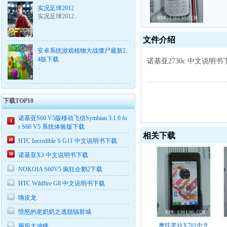
实况足球2012
实况足球2012..
文件介绍
安卓系统游戏植物大战僵尸最新2.
4版下载
诺基亚2730c 中文说明
..
下载TOP10
诺基亚S60 V5版移动飞信Symbian 3.1.0 fo
r S60 V5 系统体验版下载
相关下载
HTC Incredible S G11 中文说明书下载
诺基亚X3 中文说明书下载
NOKOIA S60V5 疯狂企鹅2下载
HTC Wildfire G8 中文说明书下载
嗨皮龙
愤怒的老奶奶之逃脱辐射城
摩托罗拉X701中文
厕所大冲锋