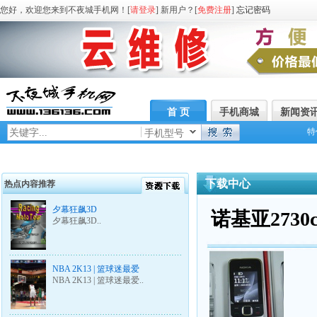
您好，欢迎您来到不夜城手机网！[
请登录
] 新用户？[
免费注册
]
忘记密码
首 页
手机商城
新闻资
特
手机型号
下载中心
热点内容推荐
夕幕狂飙3D
诺基亚273
夕幕狂飙3D..
NBA 2K13 | 篮球迷最爱
NBA 2K13 | 篮球迷最爱..